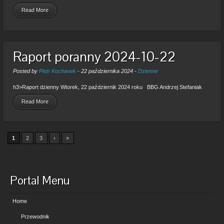
DIAMOND177
WINS
SLOT
Read More
3
LINK
BLACK
ALTERNATIF
SCATTER
DIAMOND177
TERATAIPUTIH
DIAMOND177
SLOT
Raport poranny 2024-10-22
DIAMOND177
Video
slot
Bokep
Posted by
Piotr Kochanek
-
22 października 2024
-
Dzienne
DIAMOND177
Terataiputih
DIAMOND177
slot
h3>Raport dzienny Wtorek, 22 październik 2024 roku BBG Andrzej Stefaniak
DIAMOND177
Terataiputih
Read More
DIAMOND177
slot
DIAMOND177
Terataiputih
DIAMOND177
slot
slot
Terataiputih
1
2
3
›
»
gacor
slot
mudah
Terataiputih
menang
slot
hari
Terataiputih
Portal Menu
ini
slot
Diamond177
Bokep
Indo
Home
Viral
Przewodnik
TERATAI