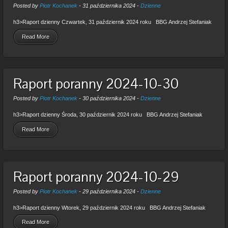
Posted by
Piotr Kochanek
-
31 października 2024
-
Dzienne
SIGMATOTO
177
TERATAISLOT
PUMAGAMING
SIGMATOTO
SLOT
SELEBGRAM
PUMAGAMING
h3>Raport dzienny Czwartek, 31 październik 2024 roku BBG Andrzej Stefaniak
SIGMATOTO
#177
VIRAL
PUMAGAMING
SIGMATOTO
TOP
Read More
HOT
PUMAGAMING
SIGMATOTO
UP
JUDI
PUMAGAMING
SIGMATOTO
DIAMOND
SLOT
mabar88
SIGMATOTO
MURAH
GACOR
mabar88
SIGMATOTO
BANDAR
SLOT
mabar88
Raport poranny 2024-10-30
SIGMATOTO
SLOT
ONLIE
mabar88
SIGMATOTO
177
TERATAI
mabar88
Posted by
Piotr Kochanek
-
30 października 2024
-
Dzienne
SIGMATOTO
JAGO
SLOT
SIGMATOTO
MAIN
GACOR
h3>Raport dzienny Środa, 30 październik 2024 roku BBG Andrzej Stefaniak
SIGMATOTO
SLOT
TERATAI
Read More
Login
177
PUTIH
Sigmatoto
SLOT
SLOT
sigmatoto
HOKI
TERATAI
177
PUTIH
Raport poranny 2024-10-29
SLOT
SLOT
177
TERATAI
SITUS
Posted by
Piotr Kochanek
-
29 października 2024
-
Dzienne
PUTIH
177
SLOT
h3>Raport dzienny Wtorek, 29 październik 2024 roku BBG Andrzej Stefaniak
SLOT
TERATAI
TOPUP
PUTIH
Read More