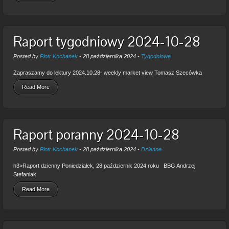
DIAMOND
SLOT
#177
Teratai
177
putih
SLOT
slot
Raport tygodniowy 2024-10-28
DIAMOND177
Terataiputih
SLOT
slot
Posted by
Piotr Kochanek
-
28 października 2024
-
Tygodniowe
JUDI
Terataiputih
SLOT
slot
Zapraszamy do lektury 2024.10.28- weekly market view Tomasz Szecówka
177
slot
Read More
BERLIAN177
gacor
DIAMOND4D
Teratai
DIAMOND177
putih
DIAMOND177
slot
DIAMOND177
Teratai
Raport poranny 2024-10-28
DIAMOND177
putih
DIAMOND177
slot
Posted by
Piotr Kochanek
-
28 października 2024
-
Dzienne
DIAMOND177
Teratai
h3>Raport dzienny Poniedziałek, 28 październik 2024 roku BBG Andrzej
DIAMOND177
putih
Stefaniak
DIAMOND177
slot
Login
Teratai
Read More
Diamond177
putih
Login
slot
Diamond177
Teratai
DIAMOND177
putih