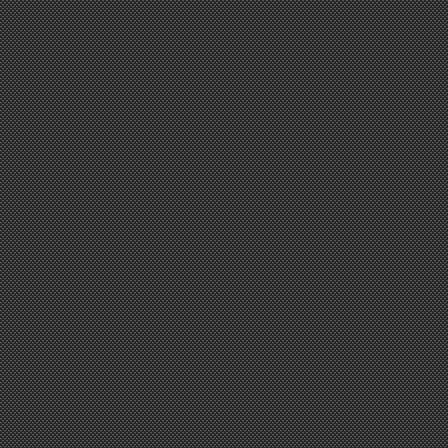
slot
gacor
slot
gacor
slot
gacor
slot
gacor
slot
gacor
slot
gacor
slot
gacor
slot
gacor
slot
gacor
slot
gacor
slot
gacor