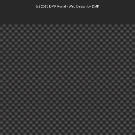
slot
(c) 2013 DMK Portal - Web Design by DMK
Teratai
putih
slot
Teratai
putih
slot
Teratai
putih
slot
UNTUNG188
Teratai
putih
slot
Teratai
putih
slot
Teratai
putih
slot
Teratai
putih
slot