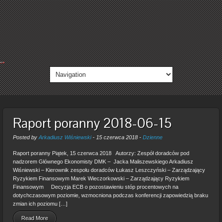
Tutorial
DIAMOND177
Link
TERATAIPUTIH
PUMAGAMING
Togel
DIAMOND177
Slot
TERATAIPUTIH
PUMAGAMING
Online
DIAMOND177
Gacor
TERATAIPUTIH
PUMAGAMING
Raport poranny 2018-06-15
Berita
DIAMOND177
Kumpulan
TERATAIPUTIH
PUMAGAMING
Hari
SLOTBET177
Slot
TERATAIPUTIH
PUMAGAMING
Posted by
Arkadiusz Wiśniewski
-
15 czerwca 2018
-
Dzienne
Ini
DIAMONSLOT
Gacor
TERATAIPUTIH
PUMAGAMING
berita
Raport poranny Piątek, 15 czerwca 2018 Autorzy: Zespół doradców pod
BERLIAN177
INFO
TERATAI
PUMAGAMING
nadzorem Głównego Ekonomisty DMK – Jacka Maliszewskiego Arkadiusz
Viral
DIAMON
Slot
SLOT
Slot
Wiśniewski – Kierownik zespołu doradców Łukasz Leszczyński – Zarządzający
SIGMATOTO
SLOT
Gacor
TERATAI
PUMAGAMING
Ryzykiem Finansowym Marek Wieczorkowski – Zarządzający Ryzykiem
SIGMATOTO
DIAMON
LOGIN
PUMAGAMING
Finansowym Decyzja ECB o pozostawieniu stóp procentowych na
POLISI
SLOT
TERATAI4D
PUMAGAMING
dotychczasowym poziomie, wzmocniona podczas konferencji zapowiedzią braku
SLOT
177
TERATAI188
PUMAGAMING
zmian ich poziomu […]
SIGMATOTO
JUDI
TERATAI4D
PUMAGAMING
Read More
SIGMATOTO
SLOT
SLOT
PUMAGAMING