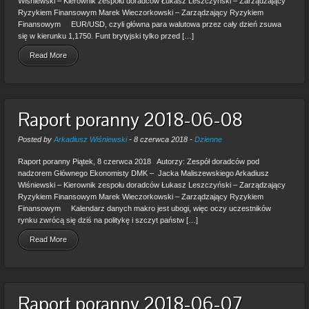
Wiśniewski – Kierownik zespołu doradców Łukasz Leszczyński – Zarządzający
SLOT
Ryzykiem Finansowym Marek Wieczorkowski – Zarządzający Ryzykiem
LOGIN
Finansowym EUR/USD, czyli główna para walutowa przez cały dzień zsuwa
Terataiputih
się w kierunku 1,1750. Funt brytyjski tylko przed […]
slot
Read More
Terataiputih
slot
Terataiputih
slot
Raport poranny 2018-06-08
Terataiputih
slot
TERATAI4D
Posted by
Arkadiusz Wiśniewski
-
8 czerwca 2018
-
Dzienne
SLOT
Raport poranny Piątek, 8 czerwca 2018 Autorzy: Zespół doradców pod
Terataislot
nadzorem Głównego Ekonomisty DMK – Jacka Maliszewskiego Arkadiusz
otomotif
Wiśniewski – Kierownik zespołu doradców Łukasz Leszczyński – Zarządzający
bokep
Ryzykiem Finansowym Marek Wieczorkowski – Zarządzający Ryzykiem
viral
Finansowym Kalendarz danych makro jest ubogi, więc oczy uczestników
selebgram
rynku zwrócą się dziś na politykę i szczyt państw […]
tiktok
Read More
video
bokep
SLOT
188
Terataiputih
Raport poranny 2018-06-07